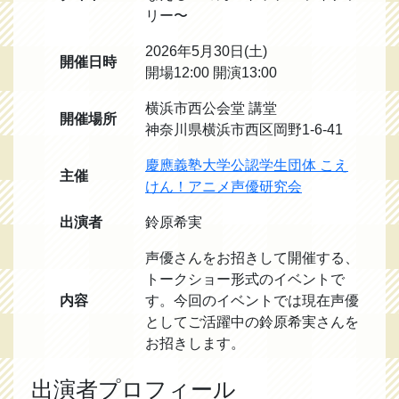
リー〜
2026年5月30日(土)
開催日時
開場12:00 開演13:00
横浜市西公会堂 講堂
開催場所
神奈川県横浜市西区岡野1-6-41
慶應義塾大学公認学生団体 こえ
主催
けん！アニメ声優研究会
出演者
鈴原希実
声優さんをお招きして開催する、
トークショー形式のイベントで
内容
す。今回のイベントでは現在声優
としてご活躍中の鈴原希実さんを
お招きします。
出演者プロフィール