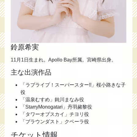
鈴原希実
11月1日生まれ。Apollo Bay所属。宮崎県出身。
主な出演作品
「ラブライブ！スーパースター!!」桜小路きな子
役
「温泉むすめ」鈍川まなみ役
「StarryMonogatari」丹羽赭黎役
「タワーオブスカイ」チヨリ役
「ブラウンダスト」クベーラ役
チケット情報