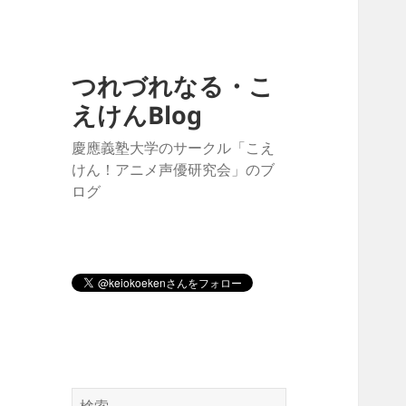
つれづれなる・こ
えけんBlog
慶應義塾大学のサークル「こえ
けん！アニメ声優研究会」のブ
ログ
検