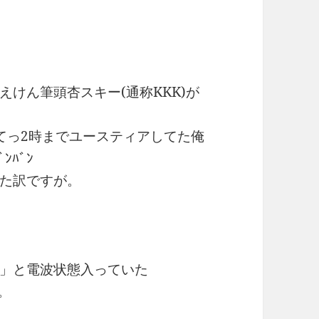
けん筆頭杏スキー(通称KKK)が
てっ2時までユースティアしてた俺
ﾊﾞﾝ
た訳ですが。
」と電波状態入っていた
る。