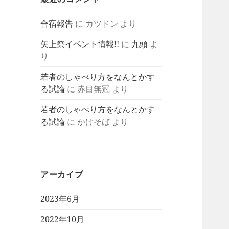
合宿報告
に
カツドン
より
矢上祭イベント情報!!
に
九頭
よ
り
若者のしゃべり方をなんとかす
る試論
に
赤目無冠
より
若者のしゃべり方をなんとかす
る試論
に
かけそば
より
アーカイブ
2023年6月
2022年10月