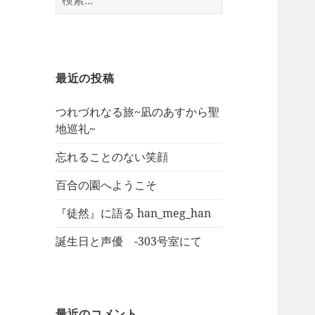
索:
最近の投稿
つれづれなる旅~凪のあすから聖
地巡礼~
忘れることのない笑顔
百合の園へようこそ
『徒然』に語る han_meg_han
誕生日と声優 -303号室にて
最近のコメント