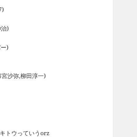
)
治)
ー)
篠宮沙弥,柳田淳一)
キトウっていうorz