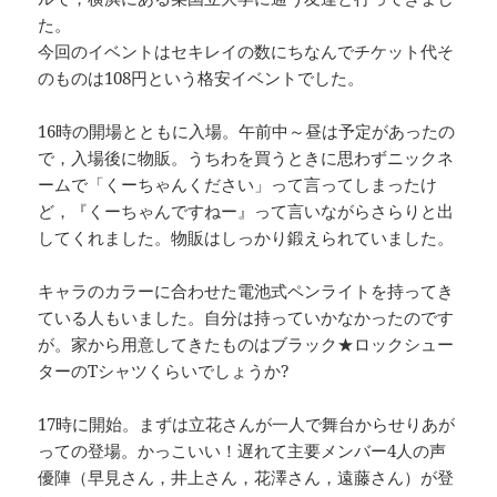
た。
今回のイベントはセキレイの数にちなんでチケット代そ
のものは108円という格安イベントでした。
16時の開場とともに入場。午前中～昼は予定があったの
で，入場後に物販。うちわを買うときに思わずニックネ
ームで「くーちゃんください」って言ってしまったけ
ど，『くーちゃんですねー』って言いながらさらりと出
してくれました。物販はしっかり鍛えられていました。
キャラのカラーに合わせた電池式ペンライトを持ってき
ている人もいました。自分は持っていかなかったのです
が。家から用意してきたものはブラック★ロックシュー
ターのTシャツくらいでしょうか?
17時に開始。まずは立花さんが一人で舞台からせりあが
っての登場。かっこいい！遅れて主要メンバー4人の声
優陣（早見さん，井上さん，花澤さん，遠藤さん）が登