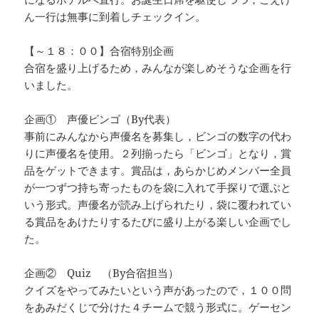
ん一行は無事に到着しチェックイン。
【～１８：００】合宿特別企画
合宿を盛り上げるため，みんなが楽しめそうな企画を行
いました。
企画① 声優ビンゴ（By代表）
事前にみんなから声優名を募集し，ビンゴの数字の代わ
りに声優名を使用。２列揃ったら「ビンゴ」となり，賞
品をゲットできます。賞品は，あらかじめメンバー全員
が一つずつ持ち寄ったものを袋に入れて手探りで選ぶと
いう形式。声優名が読み上げられたり，袋に覆われてい
る賞品をあけたりするたびに盛り上がる楽しい企画でし
た。
企画② Quiz （By合宿担当）
クイズをやってみたいという声があったので，１００問
をあみだくじで分けた４チームで競う形式に。ゲーセン