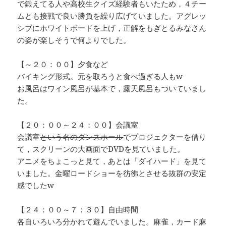
で鍛えてる人や高校生クイズ経験者もいたため，４チー
ムとも接戦で良い勝負を繰り広げていました。アグレッ
シブにホワイトボードを上げ，正解をもぎとるみなさん
の姿が楽しそうで何よりでした。
【～２０：００】夕食など
バイキング形式。元を取ろうと食べ過ぎる人もw
お風呂はワイン風呂が基本で，露天風呂もついていまし
た。
【２０：００～２４：００】会議室
会議室
という名のダンスホール
でプロジェクターを借り
て，スクリーンの大画面でDVDを見ていました。
アニメをちょこっと見て，あとは「ダイハード」を見て
いました。金曜ロードショーを彷彿とさせる抜群の安定
感でしたw
【２４：００～７：３０】自由時間
各自いろいろ分かれて遊んでいました。麻雀，カード麻