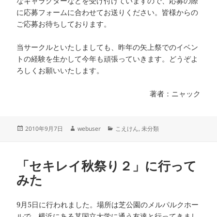
なキャラクターなどを受け付けていますので、応募の際
に応募フォームに合わせてお送りください。皆様からの
ご応募お待ちしております。
当サークルといたしましても、昨年の矢上祭でのイベン
トの経験を生かして今年も頑張っていきます。どうぞよ
ろしくお願いいたします。
著者：ニャック
投
作
カ
2010年9月7日
webuser
こえけん
,
未分類
稿
成
テ
日:
者
ゴ
リ
「セキレイ秋祭り２」に行って
ー
みた
9月5日に行われました。場所は芝公園のメルパルクホー
ルで，横浜にある某国立大学に通う友達と行ってきまし