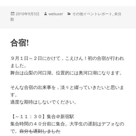
投
作
カ
2010年9月5日
webuser
その他イベントレポート
,
未分
稿
成
テ
類
日:
者
ゴ
リ
ー
合宿!
９月１日～２日にかけて，こえけん！初の合宿が行われ
ました。
舞台は山梨の河口湖。位置的には奥河口湖になります。
そんな合宿の出来事を，淡々と綴っていきたいと思いま
す。
過度な期待はしないでください。
【～１１：３０】集合＠新宿駅
集合時間の４０分前に集合。大学生の遅刻はデフォなの
で。
自分も遅刻しました