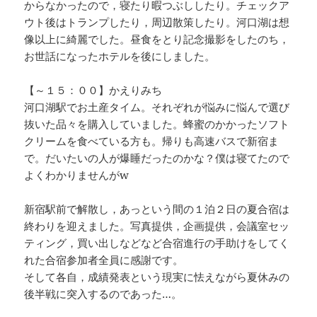
からなかったので，寝たり暇つぶししたり。チェックア
ウト後はトランプしたり，周辺散策したり。河口湖は想
像以上に綺麗でした。昼食をとり記念撮影をしたのち，
お世話になったホテルを後にしました。
【～１５：００】かえりみち
河口湖駅でお土産タイム。それぞれが悩みに悩んで選び
抜いた品々を購入していました。蜂蜜のかかったソフト
クリームを食べている方も。帰りも高速バスで新宿ま
で。だいたいの人が爆睡だったのかな？僕は寝てたので
よくわかりませんがw
新宿駅前で解散し，あっという間の１泊２日の夏合宿は
終わりを迎えました。写真提供，企画提供，会議室セッ
ティング，買い出しなどなど合宿進行の手助けをしてく
れた合宿参加者全員に感謝です。
そして各自，成績発表という現実に怯えながら夏休みの
後半戦に突入するのであった…。