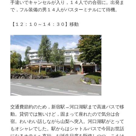
手違いでキャンセルが入り，１４人での合宿に。出発ま
で，フル装備の男１４人がバスターミナルにて待機。
【１２：１０～１４：３０】移動
交通費節約のため，新宿駅→河口湖駅まで高速バスで移
動。貸切では無いけど，固まって座れたので気分は合
宿。わいわい話しながら山梨へ突入。河口湖駅がとって
もオシャレでした。駅からはシャトルバスで今回お世話
になるホテルへ直行。お誕生日席を駆使しつつ，こえけ