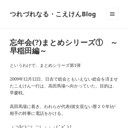
つれづれなる・こえけんBlog
メニュ
ーとウ
ィジェ
ット
忘年会(?)まとめシリーズ① ～
早稲田編～
というわけで、まとめシリーズ第1弾
2009年12月12日。日吉で総会ともいえない総会を済ませ
たこえけん一行は、高田馬場へ向かっていた。目的は、
早慶戦。
高田馬場に着き、われらが代表(彼女居ない暦２０年)が
相手の幹事に電話をかける。
（ ⊃Д⊂)ごしごし・・・( ﾟдﾟ )！