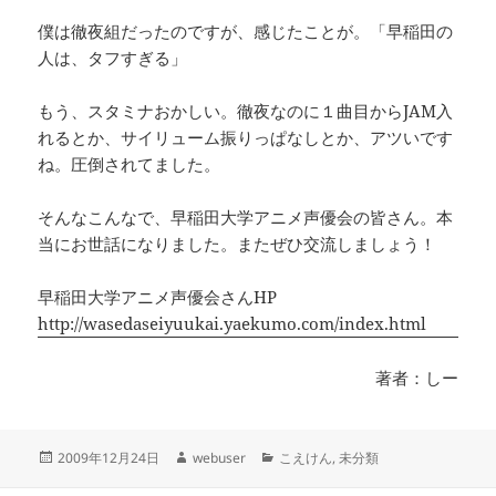
僕は徹夜組だったのですが、感じたことが。「早稲田の
人は、タフすぎる」
もう、スタミナおかしい。徹夜なのに１曲目からJAM入
れるとか、サイリューム振りっぱなしとか、アツいです
ね。圧倒されてました。
そんなこんなで、早稲田大学アニメ声優会の皆さん。本
当にお世話になりました。またぜひ交流しましょう！
早稲田大学アニメ声優会さんHP
http://wasedaseiyuukai.yaekumo.com/index.html
著者：しー
投
作
カ
2009年12月24日
webuser
こえけん
,
未分類
稿
成
テ